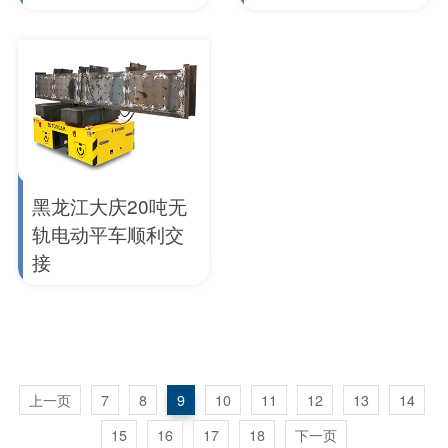
黑龙江大庆20吨无
轨电动平车顺利交
接
上一页
7
8
9
10
11
12
13
14
15
16
17
18
下一页